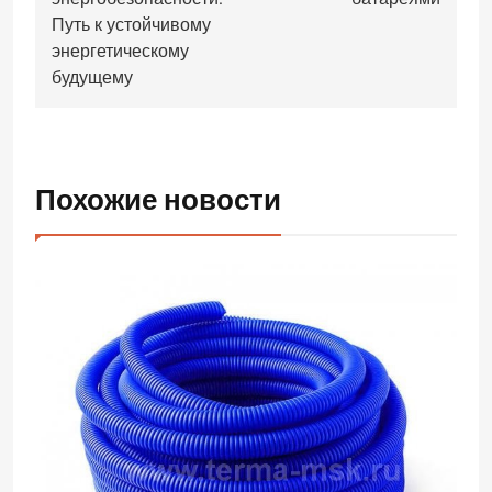
записям
Путь к устойчивому
энергетическому
будущему
Похожие новости