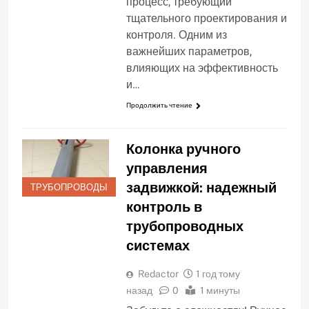
процесс, требующий
тщательного проектирования и
контроля. Одним из
важнейших параметров,
влияющих на эффективность
и…
Продолжить чтение
Колонка ручного
управления
задвижкой: надежный
ТРУБОПРОВОДЫ
контроль в
трубопроводных
системах
Redactor
1 год тому
назад
0
1 минуты