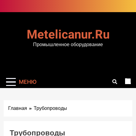
Перейти
к
содержимому
Metelicanur.ru
Промышленное оборудование
МЕНЮ
Главная
Трубопроводы
Трубопроводы