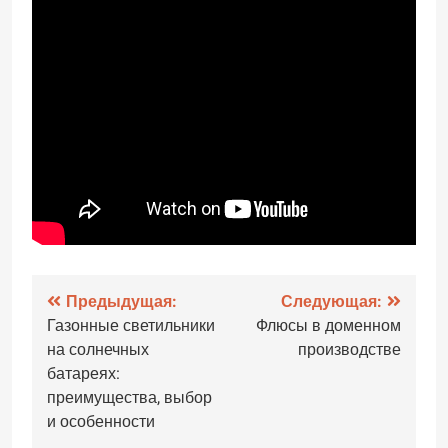
Навигация
Предыдущая:
Следующая:
Газонные светильники
Флюсы в доменном
по
на солнечных
производстве
записям
батареях:
преимущества, выбор
и особенности