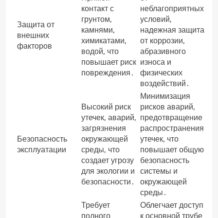
контакт с
неблагоприятных
грунтом,
условий,
Защита от
камнями,
надежная защита
внешних
химикатами,
от коррозии,
факторов
водой, что
абразивного
повышает риск
износа и
повреждения․
физических
воздействий․
Минимизация
Высокий риск
рисков аварий,
утечек, аварий,
предотвращение
загрязнения
распространения
Безопасность
окружающей
утечек, что
эксплуатации
среды, что
повышает общую
создает угрозу
безопасность
для экологии и
системы и
безопасности․
окружающей
среды․
Требует
Облегчает доступ
полного
к основной трубе