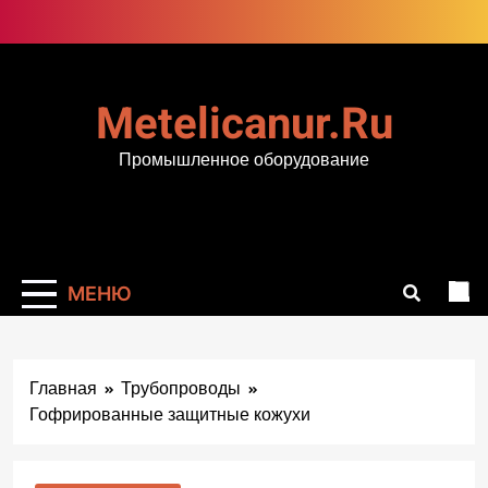
Перейти
к
содержимому
Metelicanur.ru
Промышленное оборудование
МЕНЮ
Главная
Трубопроводы
Гофрированные защитные кожухи