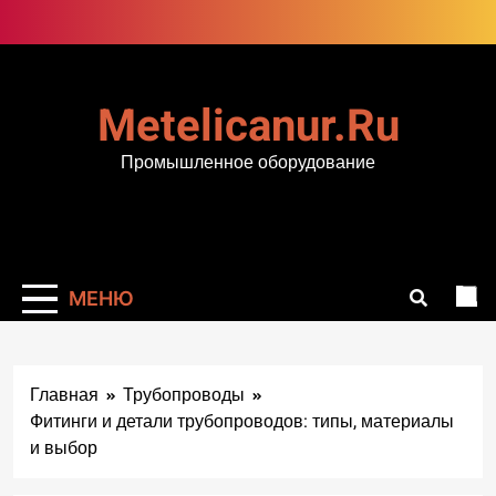
Перейти
к
содержимому
Metelicanur.ru
Промышленное оборудование
МЕНЮ
Главная
Трубопроводы
Фитинги и детали трубопроводов: типы, материалы
и выбор