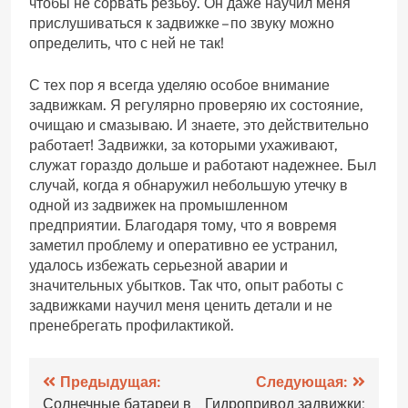
чтобы не сорвать резьбу. Он даже научил меня
прислушиваться к задвижке – по звуку можно
определить‚ что с ней не так!
С тех пор я всегда уделяю особое внимание
задвижкам. Я регулярно проверяю их состояние‚
очищаю и смазываю. И знаете‚ это действительно
работает! Задвижки‚ за которыми ухаживают‚
служат гораздо дольше и работают надежнее. Был
случай‚ когда я обнаружил небольшую утечку в
одной из задвижек на промышленном
предприятии. Благодаря тому‚ что я вовремя
заметил проблему и оперативно ее устранил‚
удалось избежать серьезной аварии и
значительных убытков. Так что‚ опыт работы с
задвижками научил меня ценить детали и не
пренебрегать профилактикой.
Навигация
Предыдущая:
Следующая:
Солнечные батареи в
Гидропривод задвижки: