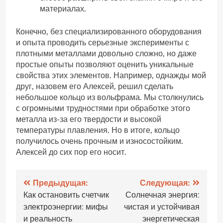
материалах.
Конечно‚ без специализированного оборудования
и опыта проводить серьезные эксперименты с
плотными металлами довольно сложно‚ но даже
простые опыты позволяют оценить уникальные
свойства этих элементов. Например‚ однажды мой
друг‚ назовем его Алексей‚ решил сделать
небольшое кольцо из вольфрама. Мы столкнулись
с огромными трудностями при обработке этого
металла из-за его твердости и высокой
температуры плавления. Но в итоге‚ кольцо
получилось очень прочным и износостойким.
Алексей до сих пор его носит.
Навигация
Предыдущая:
Следующая:
Как остановить счетчик
Солнечная энергия:
по
электроэнергии: мифы
чистая и устойчивая
записям
и реальность
энергетическая