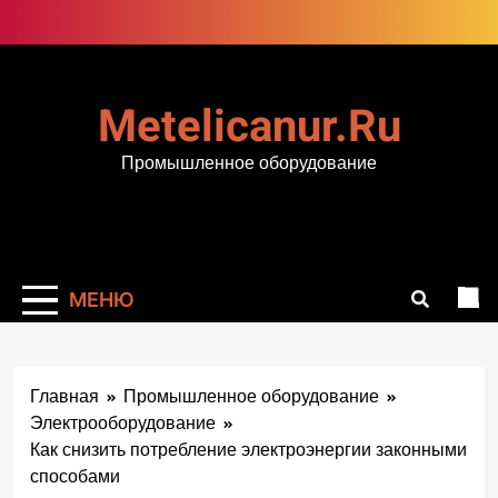
Перейти
к
содержимому
Metelicanur.ru
Промышленное оборудование
МЕНЮ
Главная
Промышленное оборудование
Электрооборудование
Как снизить потребление электроэнергии законными
способами