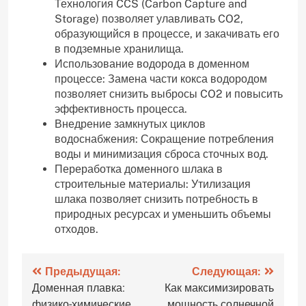
Технология CCS (Carbon Capture and
Storage) позволяет улавливать CO2‚
образующийся в процессе‚ и закачивать его
в подземные хранилища.
Использование водорода в доменном
процессе: Замена части кокса водородом
позволяет снизить выбросы CO2 и повысить
эффективность процесса.
Внедрение замкнутых циклов
водоснабжения: Сокращение потребления
воды и минимизация сброса сточных вод.
Переработка доменного шлака в
строительные материалы: Утилизация
шлака позволяет снизить потребность в
природных ресурсах и уменьшить объемы
отходов.
Навигация
Предыдущая:
Следующая:
Доменная плавка:
Как максимизировать
по
физико-химические
мощность солнечной