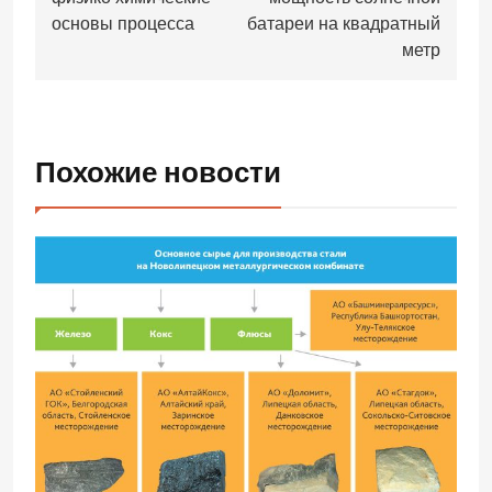
записям
основы процесса
батареи на квадратный
метр
Похожие новости