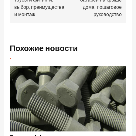
трубы и фитинги:
батарей на крыше
записям
выбор, преимущества
дома: пошаговое
и монтаж
руководство
Похожие новости