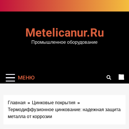
Перейти
к
содержимому
Metelicanur.ru
Промышленное оборудование
МЕНЮ
Главная
Цинковые покрытия
Термодиффузионное цинкование: надежная защита
металла от коррозии