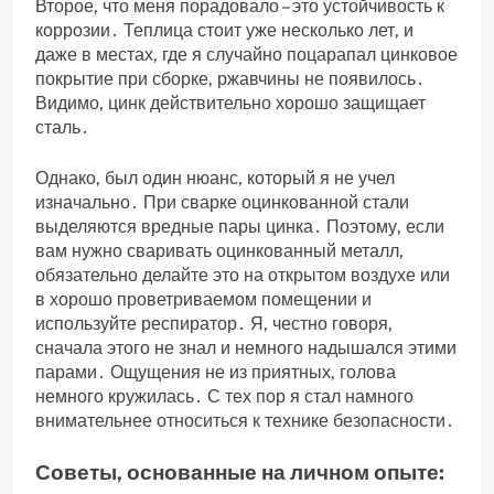
Второе‚ что меня порадовало – это устойчивость к
коррозии․ Теплица стоит уже несколько лет‚ и
даже в местах‚ где я случайно поцарапал цинковое
покрытие при сборке‚ ржавчины не появилось․
Видимо‚ цинк действительно хорошо защищает
сталь․
Однако‚ был один нюанс‚ который я не учел
изначально․ При сварке оцинкованной стали
выделяются вредные пары цинка․ Поэтому‚ если
вам нужно сваривать оцинкованный металл‚
обязательно делайте это на открытом воздухе или
в хорошо проветриваемом помещении и
используйте респиратор․ Я‚ честно говоря‚
сначала этого не знал и немного надышался этими
парами․ Ощущения не из приятных‚ голова
немного кружилась․ С тех пор я стал намного
внимательнее относиться к технике безопасности․
Советы‚ основанные на личном опыте: